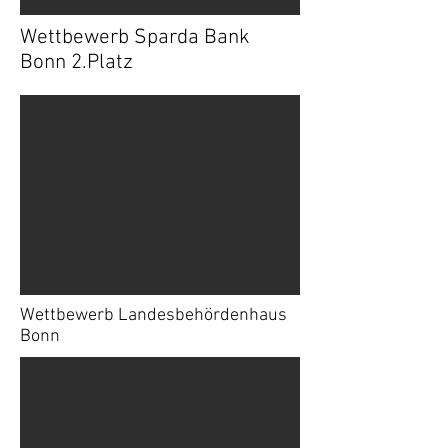
Wettbewerb Sparda Bank
Bonn 2.Platz
Wettbewerb Landesbehördenhaus
Bonn